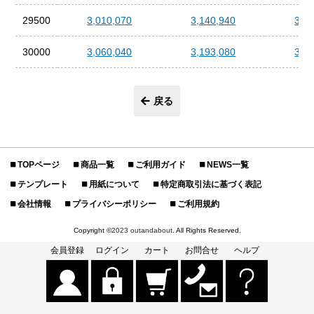
29500
3,010,070
3,140,940
3,5
30000
3,060,040
3,193,080
3,5
戻る
TOPページ
商品一覧
ご利用ガイド
NEWS一覧
テンプレート
用紙について
特定商取引法に基づく表記
会社情報
プライバシーポリシー
ご利用規約
Copyright ©
2023 outandabout
. All Rights Reserved.
会員登録
ログイン
カート
お問合せ
ヘルプ